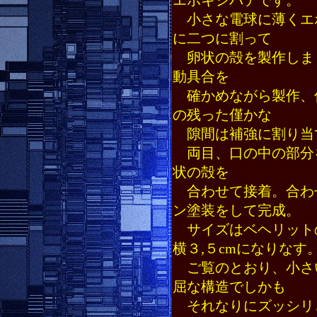
エポキシパテです。
小さな電球に薄くエ
に二つに割って
卵状の殻を製作しま
動具合を
確かめながら製作、
の残った僅かな
隙間は補強に割り当
両目、口の中の部分
状の殻を
合わせて接着。合わ
ン塗装をして完成。
サイズはベヘリットの
横３,５cmになりなす
ご覧のとおり、小さ
屈な構造でしかも
それなりにズッシリ