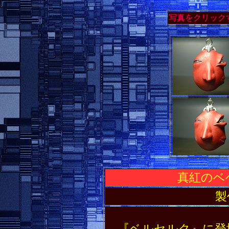
写真をクリック
真紅のベ
製
『ベルセルク』に登