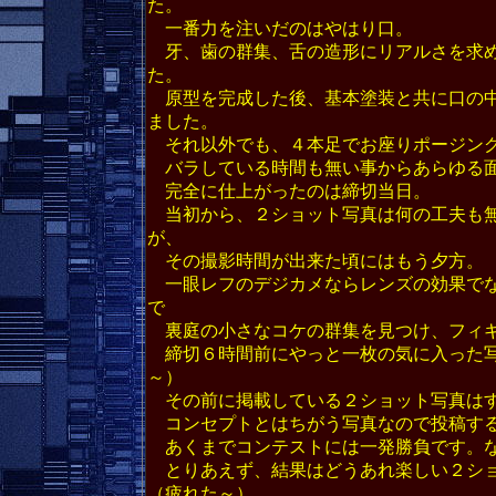
た。
一番力を注いだのはやはり口。
牙、歯の群集、舌の造形にリアルさを求め
た。
原型を完成した後、基本塗装と共に口の中
ました。
それ以外でも、４本足でお座りポージング
バラしている時間も無い事からあらゆる面
完全に仕上がったのは締切当日。
当初から、２ショット写真は何の工夫も無
が、
その撮影時間が出来た頃にはもう夕方。
一眼レフのデジカメならレンズの効果でな
で
裏庭の小さなコケの群集を見つけ、フィギ
締切６時間前にやっと一枚の気に入った写
～）
その前に掲載している２ショット写真はす
コンセプトとはちがう写真なので投稿する
あくまでコンテストには一発勝負です。な
とりあえず、結果はどうあれ楽しい２ショ
（疲れた～）