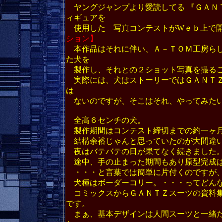
ヤングジャンプより愛読してる 『ＧＡＮ
ィギュアを
使用した 写真コンテストがWｅｂ上で
ション】
本作品はそれに伴い、Ａ－ＴＯＭ工房らし
た犬を
製作し、それとの２ショット写真を撮る
実際には、犬はストーリーではＧＡＮＴＺ
は
ないのですが、そこはそれ、やってみたい
全高６センチの犬。
製作期間はコンテスト締切までの約一ヶ
結構余裕じゃんと思っていたのが大間違い
夜はバテバテの日が果てなく続きました
途中、手の止まった期間もあり原型完成は
・・・と言葉では簡単に片付くのですが、
犬種はボーダーコリー。・・・ってどんな
コミックスからＧＡＮＴＺスーツの資料集
です。
まぁ、基本デザインは人間スーツと一緒だ