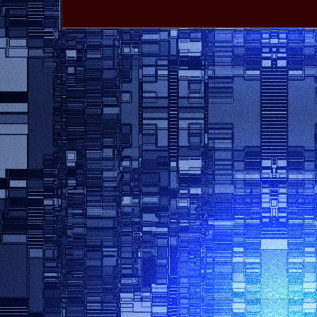
蝕 グリフィス 鷹の団 パック ミレニアム・ファル
千年帝国の鷹 深淵 ART OF WAR
アートオブウォ