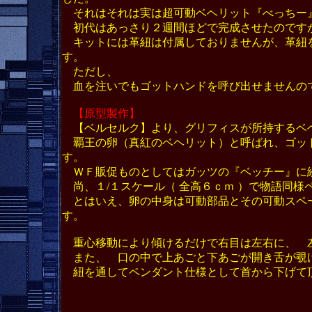
それはそれは実は超可動ベヘリット『べっちー
初代はあっさり２週間ほどで完成させたのです
キットには革紐は付属しておりませんが、革紐
す。
ただし、
血を注いでもゴットハンドを呼び出せませんの
【原型製作】
【ベルセルク】より、グリフィスが所持するベ
覇王の卵（真紅のベヘリット）
と呼ばれ、ゴッ
す。
ＷＦ販促ものとしてはガッツの『ベッチー』に
尚、１/１スケール（ 全高６ｃｍ ）で物語同様
とはいえ、卵の中身は可動部品とその可動スペ
す。
重心移動により傾けるだけで右目は左右に、 
また、 口の中で上あごと下あごが開き舌が覗
紐を通してペンダント仕様として首から下げて
BERSERK 真紅のベヘリット ガッツ 黒い剣士
月刊アニマルハウス 黄金時代編 ゴッド・ハンド