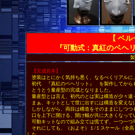
【 ベル
『
可動式：真紅のベヘ
【完成見本】
塗装はとにかく気持ち悪く、なるべくリアルに
初代 『真紅のベヘリット』 を製作してから
とうとう量産型の完成となりました。
量産型とは言え、初代のとは実は構造が少々違
まぁ、キットとして世に出すには構造を変えな
しかしながら、両目は構造をそのままにしつつ
口を上下に開ける、開け幅が共に大きくなって
可動キットなので組み立ては慌てず、一つ一つ
それにしても、（およそ）１/１スケール（全高
した。