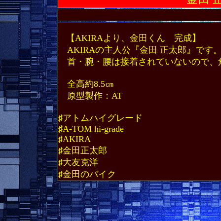
【AKIRAより、金田くん 完成】
AKIRAの主人公『金田 正太郎』
首・腕・腰は接着されていないので
全高約8.5㎝
原型製作：AT
♯アトムハイグレード
♯A-TOM hi-grade
♯AKIRA
♯金田正太郎
♯大友克洋
♯金田のバイク