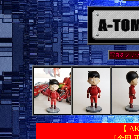
写真をクリ
【 A
『金田 