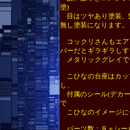
塗)
目はツヤあり塗装、
無し塗装になります。
コックリさんもエア
バーだとギラギラしす
メタリックグレイで
こひなの台座はカッ
し、
付属のシール(デカー
で
こひなのイメージに
パーツ数：８＋シー