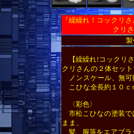
『繰繰れ！コックリさ
クリさ
製
【繰繰れ!コックリさ
クリさんの２体セット
ノンスケール、無可
こひな全長約１０
〈彩色〉
市松こひなの塗装で
まま、
髪、服等をエアブラシ