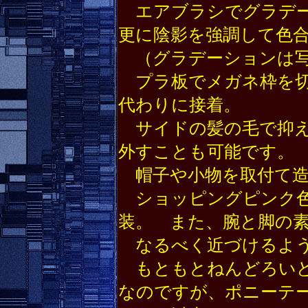
エアブラシでグラデー
更に陰影を強調して色
（グラデーションは写
プラ板でメガネ枠を切
代わりに接着。
サイドの髪の毛で抑え
外すことも可能です。
帽子や小物を取付て造
ショッピングピンク色
装。 また、腕と脚の
なるべく近づけるよう
もともとねんどろいど
なのですが、ポニーテ