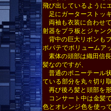
飛び出しているように
足にガーターストッキ
両袖も衣装に合わせて
射器をプラ板とジャン
背中の巨大リボンもプ
ポパテでボリュームア
素体の頭部は織田信長
髪なのですが、
普通のポニーテール状
ている部分を丸々切り
再び後ろ髪と頭部を形
コンサート中は金髪で
色とオレンジ色を使っ