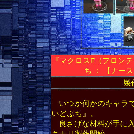
『マクロスF（フロン
ち ： 【ナー
製
いつか何かのキャラで
いどぷち』。
良さげな材料が手に入
キナリ製作開始。