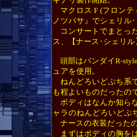
マクロス F (フロン
ノツバサ』でシェリル･
コンサートでまとった
ス、【ナース･シェリル
頭部はバンダイR-sty
ュアを使用。
ねんどろいどぷち系で
も程よいものだったの
ボディはなんか知らな
ャラのねんどろいどぷ
ナースの衣装だったの
まずはボディの胸をは