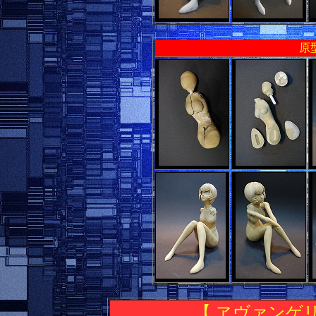
原
【 ヱヴァンゲ