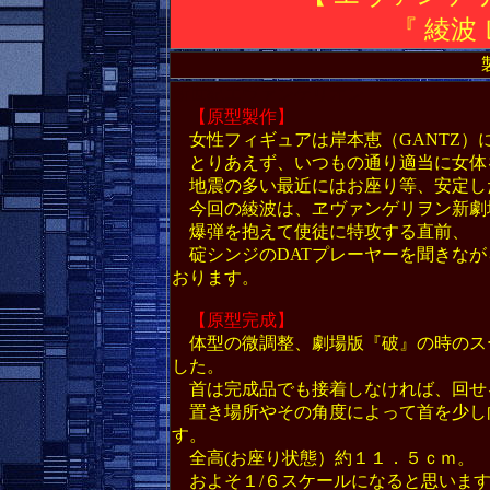
『 綾波 
新世紀エヴァンゲリオン
【原型製作】
女性フィギュアは岸本恵（GANTZ）
とりあえず、いつもの通り適当に女体
地震の多い最近にはお座り等、安定し
今回の綾波は、ヱヴァンゲリヲン新劇
爆弾を抱えて使徒に特攻する直前、
碇シンジのDATプレーヤーを聞きなが
おります。
【原型完成】
体型の微調整、劇場版『破』の時のス
した。
首は完成品でも接着しなければ、回せ
置き場所やその角度によって首を少し
す。
全高(お座り状態）約１１．５ｃｍ。
およそ１/６スケールになると思いま