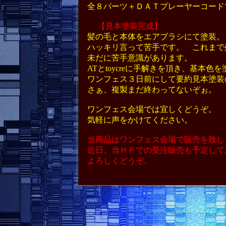
全８パーツ＋ＤＡＴプレーヤーコード
【見本塗装完成】
髪の毛と本体をエアブラシにて塗装。
ハッキリ言って苦手です。 これまで
未だに苦手意識があります。
ATとtoycreに手解きを頂き、基本
ワンフェス３日前にして要約見本塗装
さぁ、複製まだ終わってないぞぉ。
ワンフェス会場では宜しくどうぞ。
気軽に声をかけてください。
当商品はワンフェス会場で販売を致し
近日、当ＨＰでの受注販売も予定して
よろしくどうぞ。