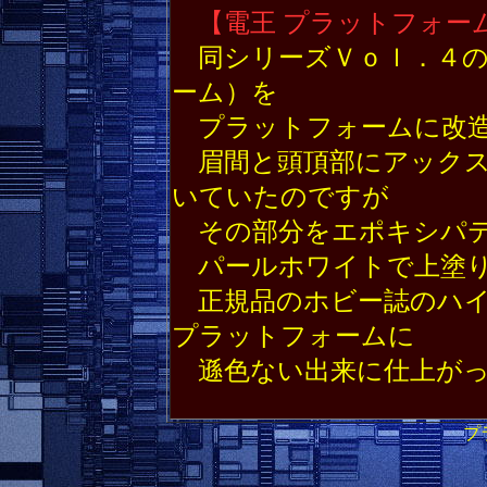
【電王 プラットフォー
同シリーズＶｏｌ．４の
ーム）を
プラットフォームに改造
眉間と頭頂部にアックス
いていたのですが
その部分をエポキシパテ
パールホワイトで上塗り
正規品のホビー誌のハイ
プラットフォームに
遜色ない出来に仕上がっ
プ