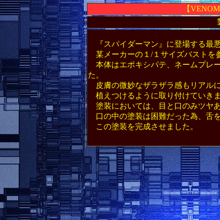
【VENO
『スパイダーマン』に登場する最悪
某メーカーの１/１サイズバストを参
本体はエポキシパテ、ネームプレー
た。
皮膚の微妙なザラザラ感もリアルに
植えつけるように取り付けていき
塗装においては、目と口のみツヤあ
口の中の塗装は困難だった為、舌を
この塗装を完成させました。