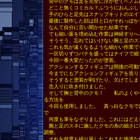
背中のクモは足を完全に浮かせてベノム
どこと無くコミカル？ふつうにおんぶし
手のひらと足先はスナップキットのエイ
最後に製作した顔は目と口がそれっぽか
なんて自分に言い聞かせた結果です。
でも細い葉を埋め込む作業は神経すりへ
そうそう、忘れてはいけない腕と足のス
これも気が遠くなるような細かい作業で
一区切りずつパテを盛ってはナイフで細
今回一番大変だったのが塗装。
アクションするフィギュアは間接の可動
今までにもアクションフィギュアを造り
そうすると塗装が剥げたり、欠けてしまっ
念入りに吹き付けました。
そして胸と背中のクモ！ 私のよくやる
る方法を
今回も使用しました。 真っ白なクモで
で
何度も筆をなぞりました。これにはどえ
腕と足のスネに施したクモの糸の細さに
調整。
それを何度も繰り返したこれまた地道な