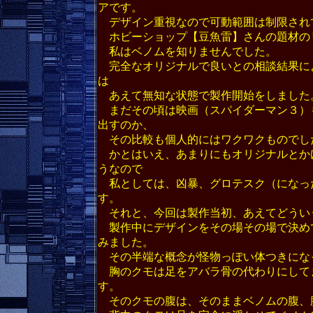
アです。
デザイン重視なので可動範囲は制限され
ホビーショップ【豆魚雷】さんの題材の
私はベノムを知りませんでした。
完全なオリジナルで良いとの相談結果に
は
あえて無知な状態で製作開始をしました
まだその頃は映画（スパイダーマン３）
出すのか、
その比較も個人的にはワクワクものでし
かとはいえ、あまりにもオリジナルとか
うなので
私としては、凶暴、グロテスク（になっ
す。
それと、今回は製作当初、あえてどうい
製作中にデザインをその場その場で決め
みました。
その半端な概念が怪物っぽい体つきになっ
胸のクモは足をアバラ骨の代わりにして
す。
そのクモの腹は、そのままベノムの腹、