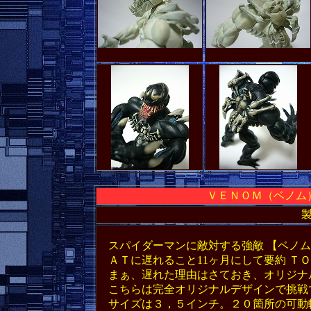
ＶＥＮＯＭ（ベノム
スパイダーマンに敵対する強敵 【ベノム
ＡＴに遅れること11ヶ月にして要約 Ｔ
まぁ、遅れた理由はさておき、オリジナ
こちらは完全オリジナルデザインで挑戦
サイズは３，５インチ。２０箇所の可動