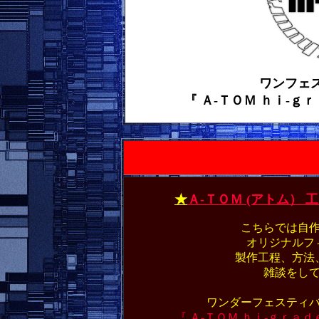
ワンフェ
『 Ａ-ＴＯＭ ｈｉ-ｇ
★
Ａ-ＴＯＭ (アトム）
こちらでは自
オリジナルフ
製作工程、方法
雑談をし
ワンダーフェスティ
『 Ａ-ＴＯＭ ｈｉ-ｇｒａｄ