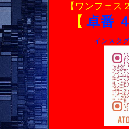
【ワンフェス２
【
卓番 
インスタグラム