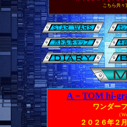
こちら共々
A－TOM hi-gra
ワンダー
（Won
２０２６年２月