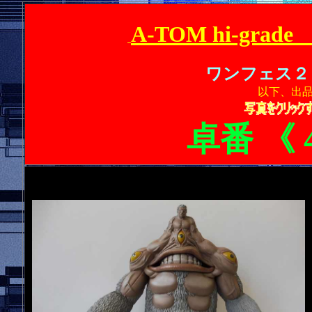
A-TOM hi-gr
ワンフェス２
以下、出
卓番 《 