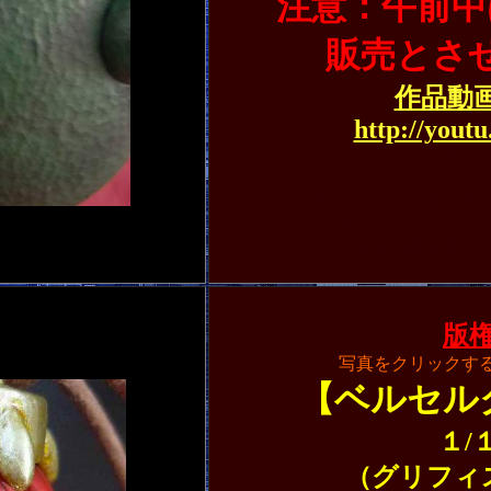
注意：午前中
販売とさ
作品動画
http://yout
BERSERK 真紅
月刊アニマルハウス
蝕 グリフィス 鷹の団
ＷＦ ワンフェス 
千年帝国の鷹 深淵 ART
版
写真をクリックす
【ベルセル
１/
（グリフィ