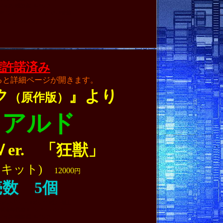
リフィス #鷹の団 #パック
 #ワンダーフェスティバル #使徒
RT OF WAR
#アートオブウォー
権許諾済み
ると詳細ページが開きます。
ク
』より
（原作版）
イアルド
Ｖer. 「狂獣」
ジキット)
12000
円
数 5個
真紅のベヘリット #ガッツ #黒い剣士
#黄金時代編 #ゴッド・ハンド
リフィス #鷹の団 #パック