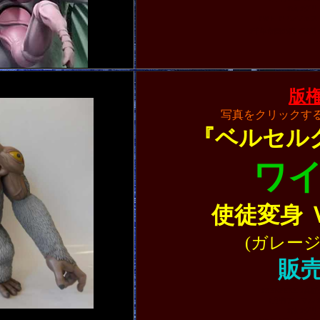
#蝕 #グ
#ＷＦ #ワンフェス
#千年帝国の鷹 #深淵 #A
版
写真をクリックす
『ベルセル
ワ
使徒変身 
(ガレー
販売
#BERSERK #
#月刊アニマル 
#蝕 #グ