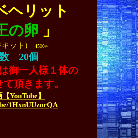
ベヘリット
王の卵
」
ジキット)
4500
円
数 20個
は御一人様１体の
せて頂きます。
【YouTube】
u.be/1HxnUUzorQA
のベヘリット ガッツ 黒い剣士
 黄金時代編 ゴッド・ハンド
 パック ミレニアム・ファルコン
ワンダーフェスティバル 使徒
 OF WAR
アートオブウォー