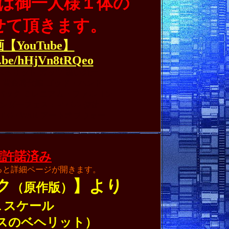
は御一人様１体の
せて頂きます。
【YouTube】
u.be/hHjVn8tRQeo
のベヘリット ガッツ 黒い剣士
 黄金時代編 ゴッド・ハンド
 パック ミレニアム・ファルコン
ワンダーフェスティバル 使徒
 OF WAR
アートオブウォー
権許諾済み
ると詳細ページが開きます。
ク
】より
（原作版）
１スケール
スのベヘリット）