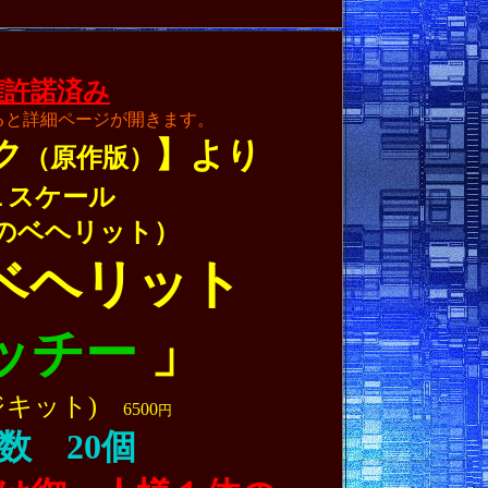
 #ワンダーフェスティバル #使徒
ART OF WAR
#アートオブウォー
権許諾済み
ると詳細ページが開きます。
ク
】より
（原作版）
１スケール
のベヘリット）
ベヘリット
ッチー
」
ジキット)
6500
円
数 20個