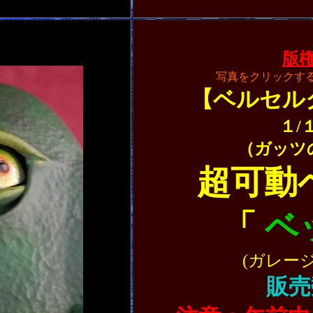
#ＷＦ #ワンフェス
#千年帝国の鷹 #深淵 #
版
写真をクリックす
【ベルセル
１/
（ガッツ
超可動
「
ベ
(ガレー
販売