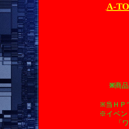
A-T
※
商品
※当
※イ
「ワンダ