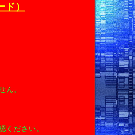
レード）
！
せん。
せん。
ＲＬの
認ください。