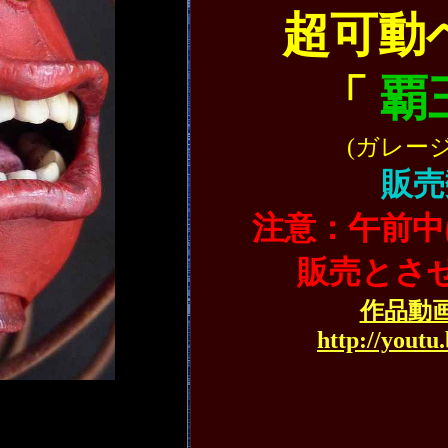
超可動
「
覇
(ガレー
販売
注意：午前中
販売とさ
作品動画
http://yout
BERSERK 真紅
月刊アニマルハウス
蝕 グリフィス 鷹の団
ＷＦ ワンフェス 
千年帝国の鷹 深淵 ART