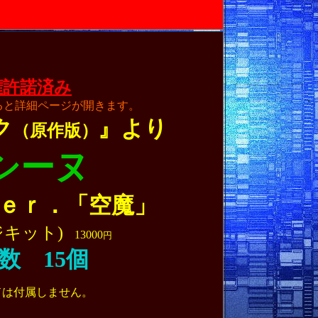
権許諾済み
ると詳細ページが開きます。
ク
』より
（原作版）
シーヌ
ｅｒ．「空魔」
ジキット)
13000
円
数 15個
ドは付属しません。
真紅のベヘリット #ガッツ #黒い剣士
#黄金時代編 #ゴッド・ハンド