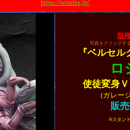
https://wonfes.jp/
版
写真をクリックす
『ベルセル
ロ
使徒変身Ｖ
(ガレー
販売
※スタン
#BERSERK #
#月刊アニマル 