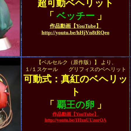
超可動ベヘリット
「
ベッチー
」
作品動画【YouTube】
http://youtu.be/hHjVn8tRQeo
BERSERK 真紅のベヘリット ガッツ 黒い剣士
月刊アニマルハウス 黄金時代編 ゴッド・ハンド
蝕 グリフィス 鷹の団 パック ミレニアム・ファルコン
千年帝国の鷹 深淵 ART OF WAR
アートオブウォー
【ベルセルク
（原作版）】 より、
１/１スケール グリフィスのベヘリット
可動式：真紅のベヘリッ
ト
「
覇王の卵
」
作品動画【YouTube】
http://youtu.be/1HxnUUzorQA
BERSERK 真紅のベヘリット ガッツ 黒い剣士
月刊アニマルハウス 黄金時代編 ゴッド・ハンド