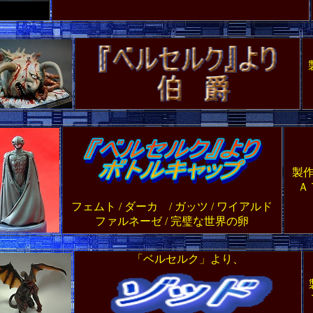
蝕 グリフィス 鷹の団 パック ミレニアム・ファルコン
千年帝国の鷹 深淵 ART OF WAR
アートオブウォー
製
Ａ
フェムト / ダーカ / ガッツ / ワイアルド
ファルネーゼ / 完璧な世界の卵
「ベルセルク」より、