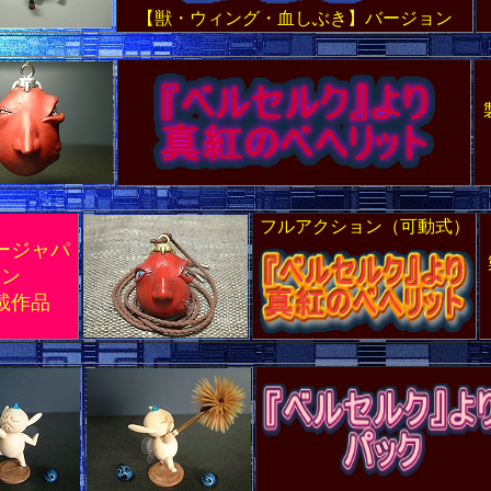
【獣・ウィング・血しぶき】バージョン
フルアクション（可動式）
ージャパ
ン
載作品