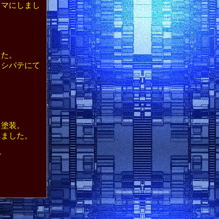
マにしまし
した。
シパテにて
り塗装。
しました。
で