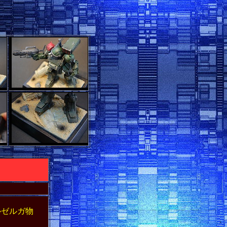
、
ルゼルガ物