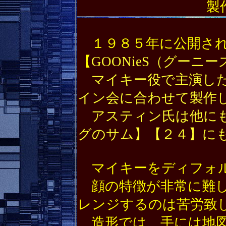
製
１９８５年に公開され
【
GOONieS（グーニ
マイキー役で主演した
イン会に合わせて製作
アスティン氏は他にも
グのサム】【２４】に
マイキーをディフォル
顔の特徴が非常に難し
レンジするのは苦労致
造形では、手には地図