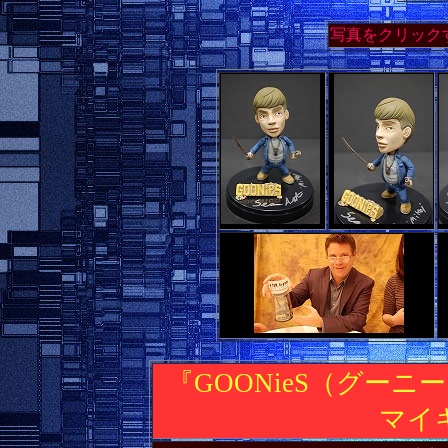
写真をクリック
『GOONieS（グー
マイ