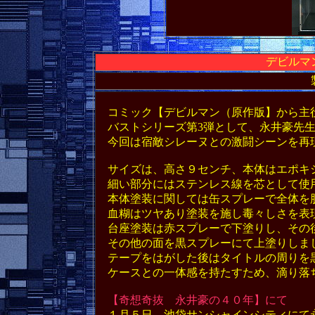
デビルマ
コミック【デビルマン（原作版】から主
バストシリーズ第3弾として、永井豪先生
今回は宿敵シレーヌとの激闘シーンを再
サイズは、高さ９センチ、本体はエポキ
細い部分にはステンレス線を芯として使
本体塗装に関しては缶スプレーで全体を
血糊はツヤあり塗装を施し毒々しさを表
台座塗装は赤スプレーで下塗りし、その
その他の面を黒スプレーにて上塗りしま
テープをはがした後はタイトルの周りを
ケースとの一体感を持たすため、滴り落
【奇想奇抜 永井豪の４０年】にて
１月５日、池袋サンシャインシティにて