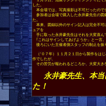
した。
本会場では、写真撮影は不可だったので
参加者は会場で購入した永井豪先生の図
た。
本来、図録以外のサイン記入は完全不可
ュアを
手に取った永井豪先生はそれを大変喜ん
｢これはサインしてあげようか」と一言
後ろにいた主催者側スタッフの制止を振
（’０７年）１１月２１日から製作をはじ
作でしたが、
その苦労が報われるどころか、大変大き
永井豪先生、本当
た！