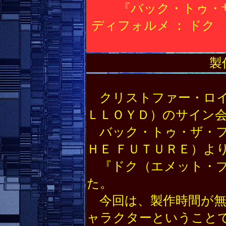
『バック・トゥ・
ディフォルメ ： ドク
製
クリストファー・ロイ
ＬＬＯＹＤ）のサイン
バック・トゥ・ザ・フュ
ＨＥ ＦＵＴＵＲＥ）よ
『ドク（エメット・ブ
た。
今回は、製作時間が無
ャラクターということ