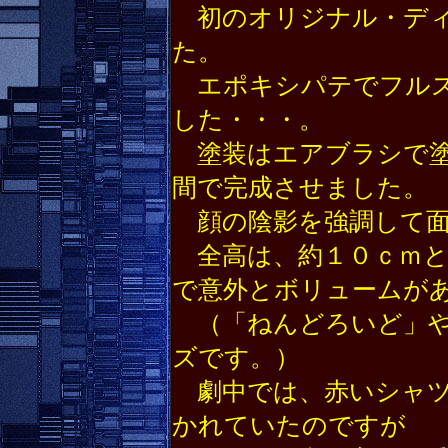
初のオリジナル・ディ
た。
エポキシパテでフルス
した・・・。
塗装はエアブラシで塗
間で完成させました。
顔の陰影を強調して面
全高は、約１０ｃｍと
で意外とボリュームが
（「ねんどろいど」や
ズです。）
劇中では、赤いシャツ
かれていたのですが