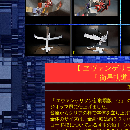
T
【 ヱヴァンゲリ
『 衛星軌道
新世紀エヴァンゲリオン
『 エヴァンゲリヲン新劇場版：Q 』 
ジオラマ風に仕上げました。
台座からクリアの棒で本体を立ち上げ
全体のサイズは、全高･幅は約３０ｃｍ
コード4Bについてある４本の触手（パ