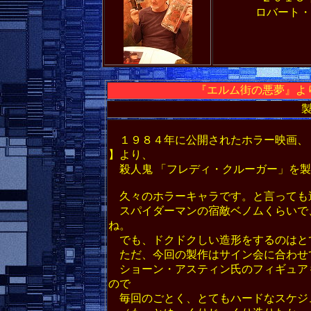
ロバート・
『エルム街の悪夢』よ
１９８４年に公開されたホラー映画、【エルム街の悪
】より、
殺人鬼 「フレディ・クルーガー」を製
久々のホラーキャラです。と言っても
スパイダーマンの宿敵ベノムくらいで
ね。
でも、ドクドクしい造形をするのはと
ただ、今回の製作はサイン会に合わせ
ショーン・アスティン氏のフィギュア
ので
毎回のごとく、とてもハードなスケジ