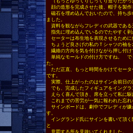
（もっとゆっくりじっくり造りたかっ
顔の造形を完成させた後、帽子を製作
磁石を埋め込んでおいたので、持ち歩
ました。
資料を観ながらフレディの武器である
指先に埋め込んでいるのでたやすく剥
セーターは布生地を表現させるために
ちょうど良さげの私のＴシャツの袖を
繊維の方向を気を付けながら押し付け
単純なモールドの付け方ですね。 で
た。
ただ正直、もっと時間をかけてセータ
です。
実際、仕上がったのはサイン会前日の
でも、完成したフィギュアをイングラ
えらく喜んで頂き、席を立って私に駆
これまでの苦労が一気に報われた忘れ
サインボードは、劇中でフレディが嫌
す。
イングランド氏にサインを書いて頂く
と
意図する所を見抜いてくれました。