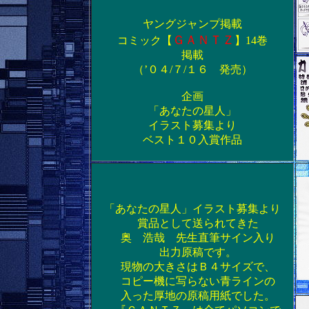
ヤングジャンプ掲載
ＧＡＮＴＺ
コミック【
】14巻
掲載
（’０４/７/１６ 発売）
企画
「あなたの星人」
イラスト募集より
ベスト１０入賞作品
「あなたの星人」イラスト募集より
賞品として送られてきた
奥 浩哉 先生直筆サイン入り
出力原稿です。
現物の大きさはＢ４サイズで、
コピー機に写らない青ラインの
入った厚地の原稿用紙でした。