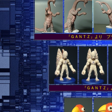
『ＧＡＮＴＺ』より ブ
『ＧＡＮＴＺ』