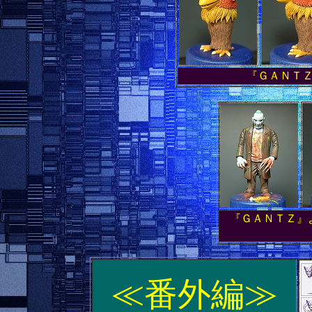
『ＧＡＮＴ
『ＧＡＮＴＺ』
≪番外編≫