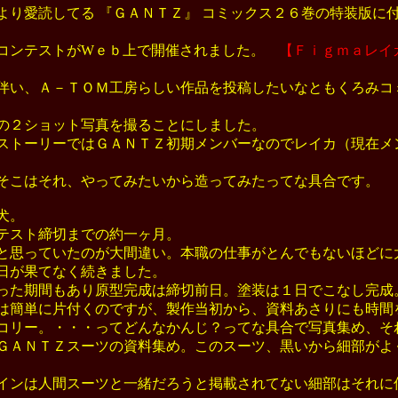
り愛読してる 『ＧＡＮＴＺ』 コミックス２６巻の特装版に
コンテストがWｅｂ上で開催されました。
【Ｆｉｇｍａレイ
い、Ａ－ＴＯＭ工房らしい作品を投稿したいなともくろみコ
２ショット写真を撮ることにしました。
トーリーではＧＡＮＴＺ初期メンバーなのでレイカ（現在メ
こはそれ、やってみたいから造ってみたってな具合です。
犬。
テスト締切までの約一ヶ月。
思っていたのが大間違い。本職の仕事がとんでもないほどに
日が果てなく続きました。
た期間もあり原型完成は締切前日。塗装は１日でこなし完成
簡単に片付くのですが、製作当初から、資料あさりにも時間
リー。・・・ってどんなかんじ？ってな具合で写真集め、そ
ＡＮＴＺスーツの資料集め。このスーツ、黒いから細部がよ
ンは人間スーツと一緒だろうと掲載されてない細部はそれに