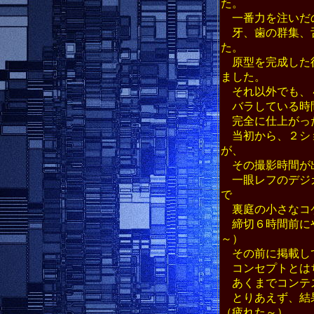
た。
一番力を注いだ
牙、歯の群集、舌
た。
原型を完成した後
ました。
それ以外でも、４
バラしている時間
完全に仕上がっ
当初から、２ショ
が、
その撮影時間が
一眼レフのデジカ
で
裏庭の小さなコケ
締切６時間前にや
～）
その前に掲載して
コンセプトとはち
あくまでコンテス
とりあえず、結果
（疲れた～）