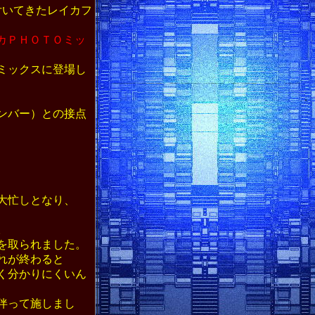
付いてきたレイカフ
カＰＨＯＴＯミッ
ミックスに登場し
ンバー）との接点
大忙しとなり、
。
を取られました。
れが終わると
く分かりにくいん
伴って施しまし