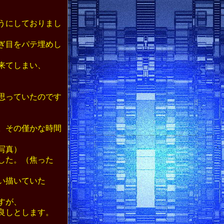
うにしておりまし
ぎ目をパテ埋めし
来てしまい、
思っていたのです
。その僅かな時間
写真）
した。（焦った
い描いていた
すが、
良しとします。