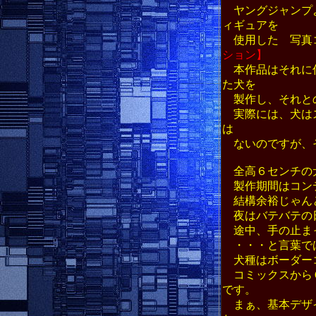
ヤングジャンプよ
ィギュアを
使用した 写真
ション】
本作品はそれに伴
た犬を
製作し、それとの
実際には、犬はス
は
ないのですが、そ
全高６センチの
製作期間はコン
結構余裕じゃんと
夜はバテバテの
途中、手の止まっ
・・・と言葉では
犬種はボーダーコ
コミックスからＧ
です。
まぁ、基本デザイ