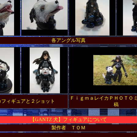
各アングル写真
ＦｉｇｍａレイカＰＨＯＴＯ
カフィギュアと２ショット
稿
【
GANTZ 犬】フィギュアについて
製作者 ＴＯＭ