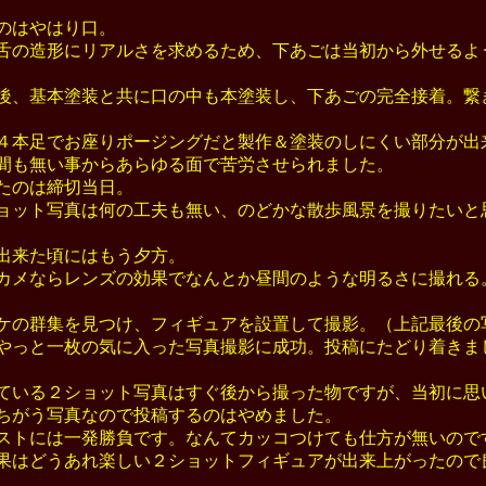
のはやはり口。
の造形にリアルさを求めるため、下あごは当初から外せるよ
、基本塗装と共に口の中も本塗装し、下あごの完全接着。繋
本足でお座りポージングだと製作＆塗装のしにくい部分が出
も無い事からあらゆる面で苦労させられました。
たのは締切当日。
ット写真は何の工夫も無い、のどかな散歩風景を撮りたいと
出来た頃にはもう夕方。
メならレンズの効果でなんとか昼間のような明るさに撮れる
の群集を見つけ、フィギュアを設置して撮影。（上記最後の
っと一枚の気に入った写真撮影に成功。投稿にたどり着きま
いる２ショット写真はすぐ後から撮った物ですが、当初に思
がう写真なので投稿するのはやめました。
トには一発勝負です。なんてカッコつけても仕方が無いので
はどうあれ楽しい２ショットフィギュアが出来上がったので