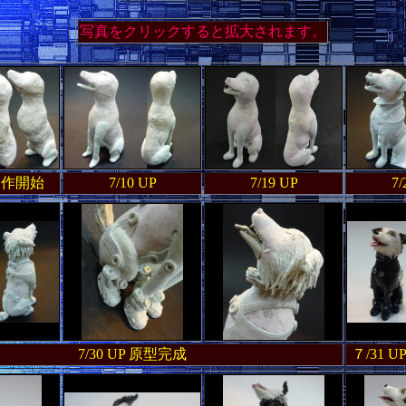
写真をクリックすると拡大されます。
7製作開始
7/10 UP
7/19 UP
7/
7/30 UP 原型完成
７/31 