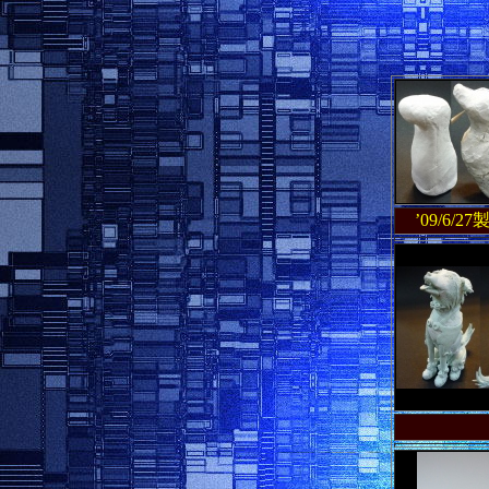
’09/6/2