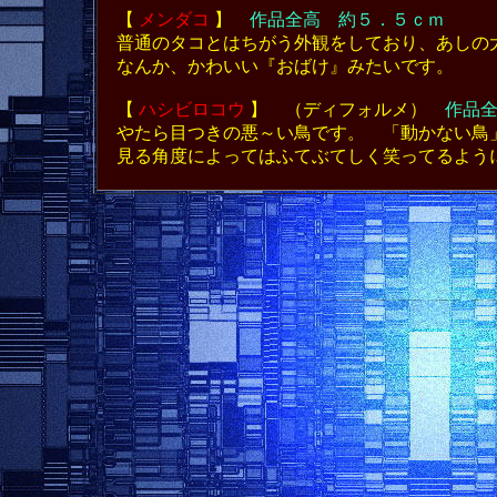
【
メンダコ
】
作品全高 約５．５ｃｍ
普通のタコとはちがう外観をしており、あしの
なんか、かわいい『おばけ』みたいです。
【
ハシビロコウ
】 （ディフォルメ）
作品
やたら目つきの悪～い鳥です。 「動かない鳥
見る角度によってはふてぶてしく笑ってるよう