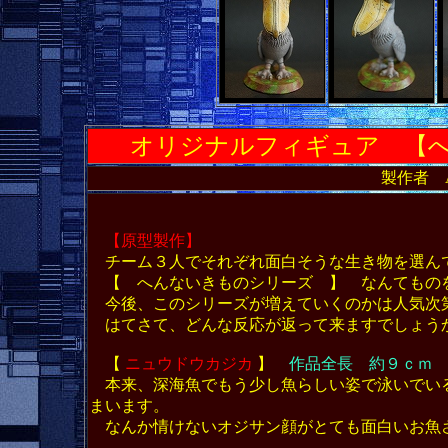
オリジナルフィギュア
【
製作者 AT
【原型製作】
チーム３人でそれぞれ面白そうな生き物を選ん
【 へんないきものシリーズ 】 なんてもの
今後、このシリーズが増えていくのかは人気次
はてさて、どんな反応が返って来ますでしょう
【
ニュウドウカジカ
】
作品全長 約９ｃｍ
本来、深海魚でもう少し魚らしい姿で泳いでい
まいます。
なんか情けないオジサン顔がとても面白いお魚