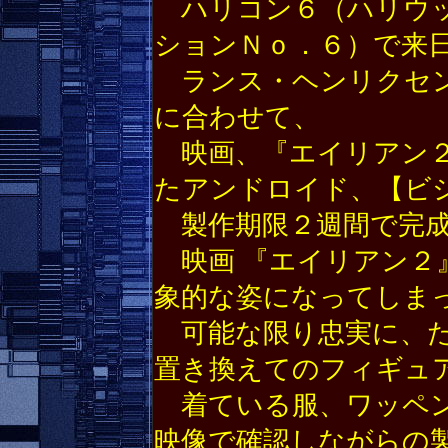
ハリコン６（ハリウッ
ションＮｏ．６）で来
ランス・ヘンリクセン氏（L
に合わせて、
映画、『エイリアン２』（
たアンドロイド、【ビ
製作期限２週間で完成
映画 『エイリアン２
象的な姿になってしま
可能な限り忠実に、た
置き換えてのフィギュ
着ている服、ワッペン
映像で確認しながらの