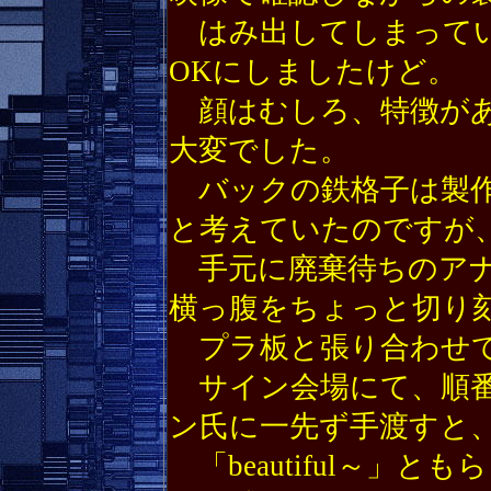
はみ出してしまってい
OKにしましたけど。
顔はむしろ、特徴があ
大変でした。
バックの鉄格子は製作
と考えていたのですが
手元に廃棄待ちのアナ
横っ腹をちょっと切り
プラ板と張り合わせて
サイン会場にて、順番
ン氏に一先ず手渡すと
「beautiful～」