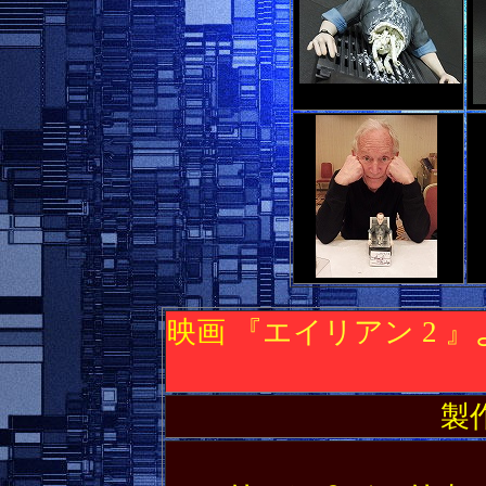
映画
『エイリアン 2 』
製