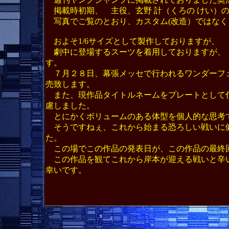
掲載時初期、 主役、玄野 計（くろの けい）の
写真でご覧のとおり、カスタム(改造）ではなく
およそ1/6サイズとして製作しておりますが、
劇中に登場するスーツを着用しておりますが、
す。
７月２８日、幕張メッセで行われるワンダーフ
売致します。
また、現作品タイトルネームをプレートとして
慮しました。
とにかくボリュームのある体型を個人的な思考
そうですねぇ、これから始まる恐ろしい戦いに
た。
この場でこの作品の発表日が、この作品の最終
この作品を観てこれから岸本が迎える戦いと辛
幸いです。
検索用
マックスファクトリー figma レイカ ガン