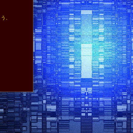
よう、
編 ゴッド・ハン
 WAR
アート