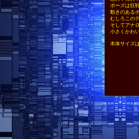
ポーズは狂戦
動きのあるポ
むしろこのデ
そしてアナロ
小さくかわい
本体サイズは
BERSERK
ド 蝕
グリフィス 鷹の
オブウォー