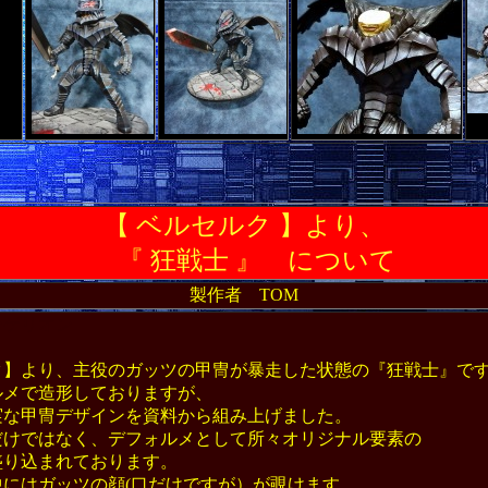
【 ベルセルク 】より、
『 狂戦士 』 について
製作者 TOM
ンゲリオン
】
】より、主役のガッツの甲冑が暴走した状態の『狂戦士』で
ルメで造形しておりますが、
な甲冑デザインを資料から組み上げました。
けではなく、デフォルメとして所々オリジナル要素の
り込まれております。
にはガッツの顔(口だけですが）が覗けます。