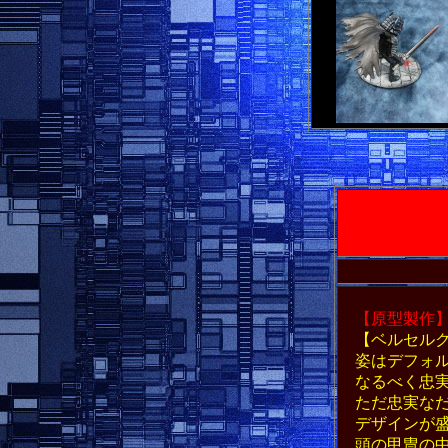
新世紀エヴァ
【原型製作
【ベルセルク
姿はデフォ
なるべく忠実
ただ忠実なだ
デザインが盛
頭の甲冑の中