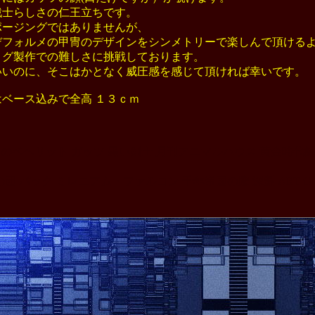
士らしさの仁王立ちです。
ージングではありませんが、
フォルメの甲冑のデザインをシンメトリーで楽しんで頂ける
グ製作での難しさに挑戦しております。
いのに、そこはかとなく威圧感を感じて頂ければ幸いです。
ベース込みで全高 １３ｃｍ
 真紅のベヘリット ガッツ 黒い剣士 月刊アニマルハウス 黄金時代
団 パック ミレニアム・ファルコン 千年帝国の鷹 深淵 ART OF