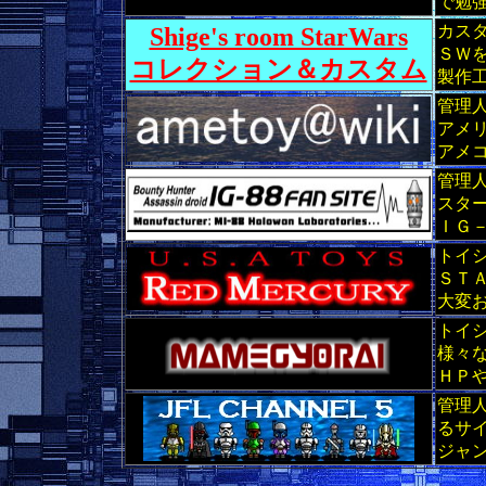
で勉
カス
Shige's room StarWars
ＳＷ
コレクション＆カスタム
製作
管理
アメ
アメ
管理
スタ
ＩＧ
トイ
ＳＴ
大変
トイ
様々
ＨＰ
管理
るサ
ジャ