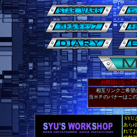
お世話になって
相互リンクご希望
当ＨＰのバナーはこ
ｆ
SY
あら
れて