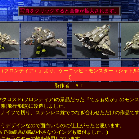
写真をクリックすると画像が拡大されます。
F（フロンティア）』より、ケーニッヒ・モンスター（シャトル
て
製作者 ＡＴ
クロス F (フロンティア)の景品だった『でふぉめか』のモン
態(飛行形態)に改造しました。
ナイフで切り、ステンレス線でつなぎ合わせただけの作品です
うデザインなので面白いものに仕上がったと思います。
品で操縦席の脇の小さなウイングも取付ました。)
キャラクターの物を使用しています。