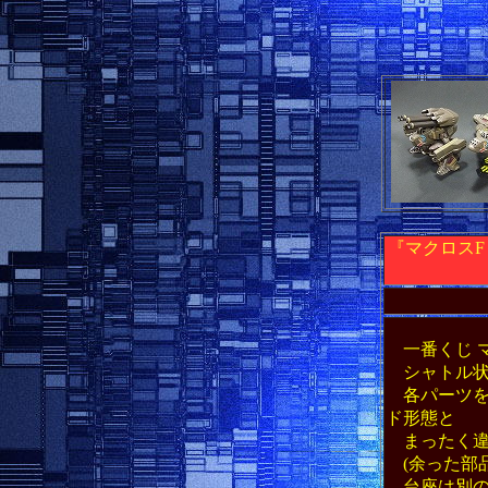
『マクロス
一番くじ マ
シャトル状
各パーツを
ド形態と
まったく違
(余った部
台座は別の