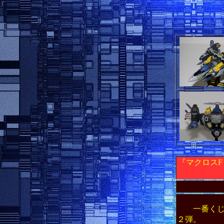
『マクロス
一番くじ マ
２弾。