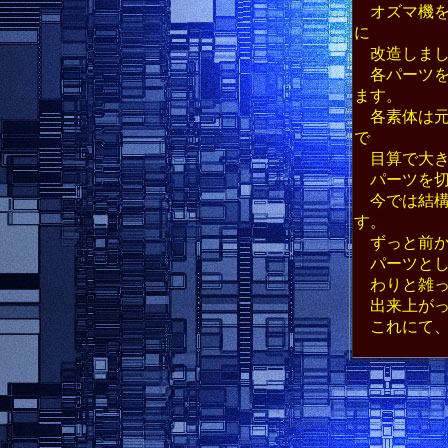
オズマ機を
に
改造しまし
各パーツを
ます。
各素体は元
で
目算で大き
パーツを切
今では結構
す。
ずっと前か
パーツとし
わりと雑っ
出来上がっ
これにて、