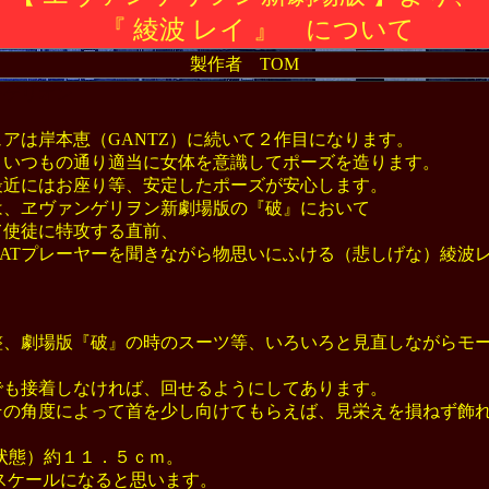
『 綾波 レイ 』 について
製作者 TOM
ンゲリオン
】
アは岸本恵（GANTZ）に続いて２作目になります。
いつもの通り適当に女体を意識してポーズを造ります。
近にはお座り等、安定したポーズが安心します。
、ヱヴァンゲリヲン新劇場版の『破』において
使徒に特攻する直前、
ATプレーヤーを聞きながら物思いにふける（悲しげな）綾波
】
、劇場版『破』の時のスーツ等、いろいろと見直しながらモ
も接着しなければ、回せるようにしてあります。
の角度によって首を少し向けてもらえば、見栄えを損ねず飾
状態）約１１．５ｃｍ。
スケールになると思います。