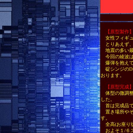
新世紀エヴァ
【原型製作
女性フィギュ
とりあえず、
地震の多い最
今回の綾波は
爆弾を抱えて
碇シンジのD
おります。
【原型完成
体型の微調整
した。
首は完成品で
置き場所やそ
す。
全高(お座り
およそ１/６