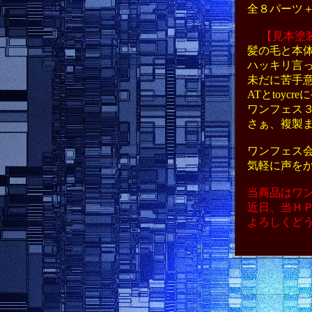
全８パーツ＋
【見本塗
髪の毛と本体
ハッキリ言っ
未だに苦手意
ATとtoyc
ワンフェス３
さぁ、複製ま
ワンフェス会
気軽に声をか
当商品はワン
近日、当ＨＰ
よろしくどう