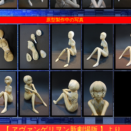
原型製作中の写真
【 ヱヴァンゲリヲン新劇場版 】より、