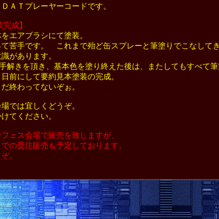
ＤＡＴプレーヤーコードです。
装完成】
をエアブラシにて塗装。
て苦手です。 これまで殆ど缶スプレーと筆塗りでこなして
識があります。
reに手解きを頂き、基本色を塗り終えた後は、またしてもすべて
日前にして要約見本塗装の完成。
だ終わってないぞぉ。
場では宜しくどうぞ。
けてください。
フェス会場で販売を致しますが、
での受注販売も予定しております。
ぞ。