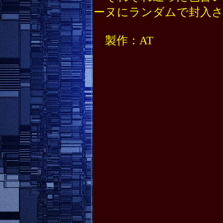
ーヌにランダムで封入
製作：AT
♯アトムハイグレード
♯A-TOM hi-grade
♯ベルセルク
♯ベルセルク ロシーヌ
♯ベルセルク ガレージ
♯ベルセルク フィギュ
♯ベルセルク ワンフェ
♯ベルセルク ベヘリッ
♯ワンフェス ベヘリッ
♯BERSERK
♯BERSERK figure
♯三浦健太郎