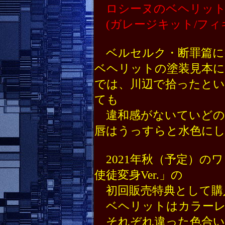
ロシーヌのベヘリッ
(ガレージキット/フィ
ベルセルク・断罪篇に
ベヘリットの塗装見本
では、川辺で拾ったと
ても
違和感がないていどの
唇はうっすらと水色に
2021年秋（予定）の
使徒変身Ver.」の
初回販売特典として購
ベヘリットはカラーレ
それぞれ違った色合い