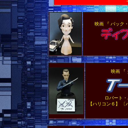
映画 『 バック
映画 『
ロバート
【ハリコン６】 〔