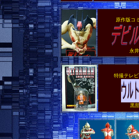
原作版コミ
永井
特撮テレビ
黒