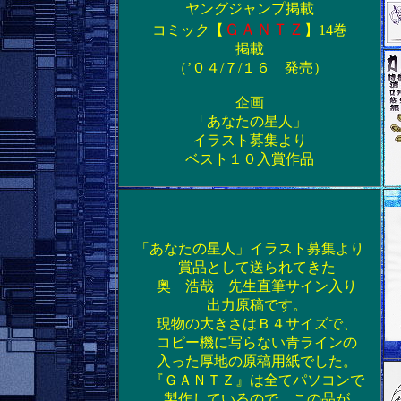
ヤングジャンプ掲載
ＧＡＮＴＺ
コミック【
】14巻
掲載
（’０４/７/１６ 発売）
企画
「あなたの星人」
イラスト募集より
ベスト１０入賞作品
「あなたの星人」イラスト募集より
賞品として送られてきた
奥 浩哉 先生直筆サイン入り
出力原稿です。
現物の大きさはＢ４サイズで、
コピー機に写らない青ラインの
入った厚地の原稿用紙でした。
『ＧＡＮＴＺ』は全てパソコンで
製作しているので、この品が