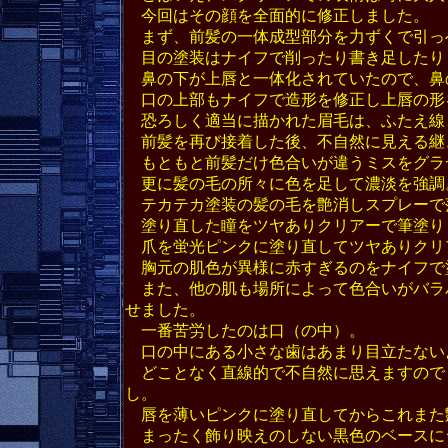
今回はその顔を全面的に修正しました。
まず、前髪の一体成型部分を力ずくで引っ
目の塗装はナイフで削ったり書き足したり
鼻の下が上唇と一体化されていたので、鼻
口の上部もナイフで造形を修正し上唇の形
恐ろしく適当に描かれた眉毛は、ふたえ線
前髪を再び接着した後、不自然に見える継
もともと前髪だけ色合いが違うミスをグラ
更に髪の毛の所々に色を足して濃淡を強調
テカテカ塗装の髪の毛を艶消しスプレーで
塗り直した瞳をツヤありクリアーで筆塗り
爪を蛍光ピンクに塗り直してツヤありクリ
胸元の肌色が異様に赤すぎるのをナイフで
また、他の肌も場所によって色合いがバラ
せました。
一番苦労したのは口（の中）。
口の中にある小さな歯はあまり目立たない
どことなく直線的で不自然に思えますので
し。
唇を薄いピンクに塗り直してからこれまた
まったく飾り映えのしない黒色のベースに