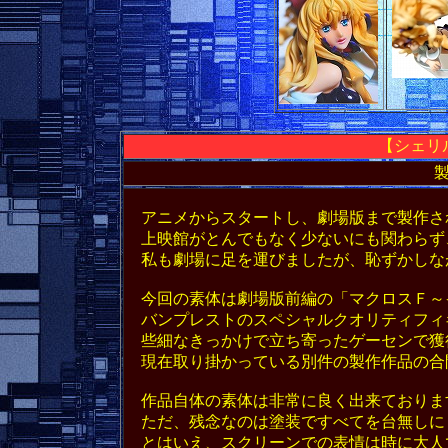
【
シェリ
アニメからスタートし、劇場版まで製作さ
上映館がとんでもなく少ないにも関わらず
私も劇場に足を運びましたが、恥ずかしな
今回の素体は劇場版前編の「マクロスＦ～
バンプレストのスペシャルクオリティフィ
些細なきっかけで立ち寄ったゲーセンで獲
現在取り掛かっている別件の製作作品の合
作品自体の素体は非常に良く出来ておりま
ただ、残念なのは塗装ですべてを台無しに
とはいえ、スクリーンでの表情は時に大人