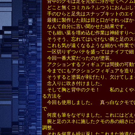
背中のクモは足を完全に浮かせてベノム
どこと無くコミカル？ふつうにおんぶし
手のひらと足先はスナップキットのエイ
最後に製作した顔は目と口がそれっぽか
なんて自分に言い聞かせた結果です。
でも細い葉を埋め込む作業は神経すりへ
そうそう、忘れてはいけない腕と足のス
これも気が遠くなるような細かい作業で
一区切りずつパテを盛ってはナイフで細
今回一番大変だったのが塗装。
アクションするフィギュアは間接の可動
今までにもアクションフィギュアを造り
そうすると塗装が剥げたり、欠けてしまっ
念入りに吹き付けました。
そして胸と背中のクモ！ 私のよくやる
る方法を
今回も使用しました。 真っ白なクモで
で
何度も筆をなぞりました。これにはどえ
腕と足のスネに施したクモの糸の細さに
調整。
それを何度も繰り返したこれまた地道な