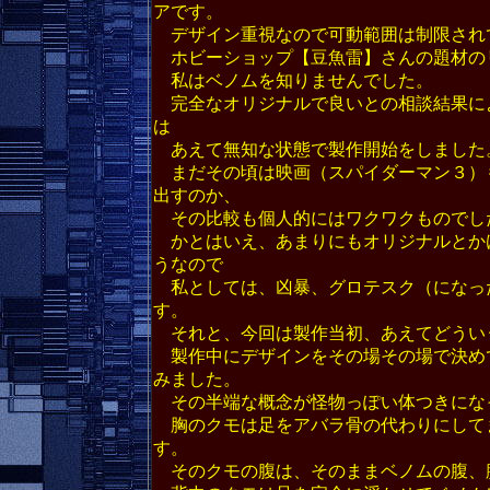
アです。
デザイン重視なので可動範囲は制限され
ホビーショップ【豆魚雷】さんの題材の
私はベノムを知りませんでした。
完全なオリジナルで良いとの相談結果に
は
あえて無知な状態で製作開始をしました
まだその頃は映画（スパイダーマン３）
出すのか、
その比較も個人的にはワクワクものでし
かとはいえ、あまりにもオリジナルとか
うなので
私としては、凶暴、グロテスク（になっ
す。
それと、今回は製作当初、あえてどうい
製作中にデザインをその場その場で決め
みました。
その半端な概念が怪物っぽい体つきになっ
胸のクモは足をアバラ骨の代わりにして
す。
そのクモの腹は、そのままベノムの腹、