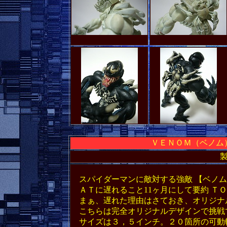
ＶＥＮＯＭ（ベノム
スパイダーマンに敵対する強敵 【ベノム
ＡＴに遅れること11ヶ月にして要約 Ｔ
まぁ、遅れた理由はさておき、オリジナ
こちらは完全オリジナルデザインで挑戦
サイズは３，５インチ。２０箇所の可動