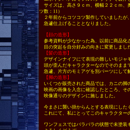
サイズは、高さ９ｃｍ、横幅２２ｃｍ、奥
ツ数：11）
２年前からコツコツ製作していましたが、
急遽仕上げることとなりました。
【顔の造形】
参考資料が少なかった為、以前に商品化さ
目の突起を自分好みの向きに変更しまし
【髪の造形】
デザインナイフにて表現の難しいモジャモ
頭が歪んだキャラクターなのでそのまま
急遽、片方のモミアゲを別パーツにして
【脚の造形】
いくつか販売された商品では、カニの脚の
映画の画像を入念に確認したところ、その
映像通りのデザインに施しました。
今まさに襲い掛からんとする表現にした
これにて、私にとってこのキャラクターの
ワンフェスではバラバラの状態で未塗装キ