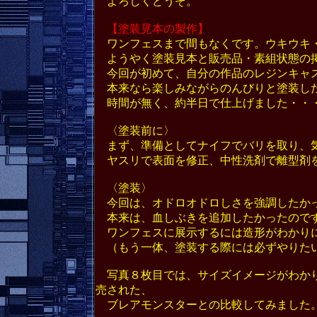
よろしくどうぞ。
【塗装見本の製作】
ワンフェスまで間もなくです。ウキウキ
ようやく塗装見本と販売品・素組状態の
今回が初めて、自分の作品のレジンキャス
本来なら楽しみながらのんびりと塗装し
時間が無く、約半日で仕上げました・・
〈塗装前に〉
まず、準備としてナイフでバリを取り、
ヤスリで表面を修正、中性洗剤で離型剤
〈塗装〉
今回は、オドロオドロしさを強調したかっ
本来は、血しぶきを追加したかったので
ワンフェスに展示するには造形がわかりに
（もう一体、塗装する際には必ずやりたい
写真８枚目では、サイズイメージがわかり
売された、
ブレアモンスターとの比較してみました